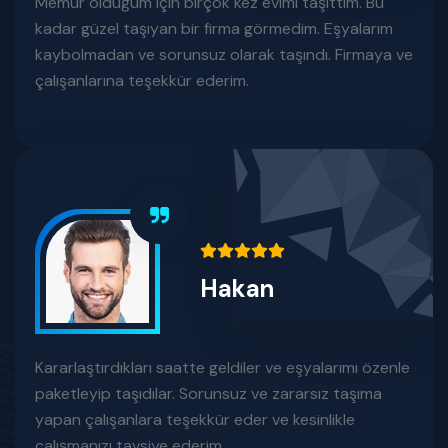
Memur olduğum için birçok kez evimi taşıttım. Bu
kadar güzel taşıyan bir firma görmedim. Eşyalarım
kaybolmadan ve sorunsuz olarak taşındı. Firmaya ve
çalışanlarına teşekkür ederim.
Hakan
Kararlaştırdıkları saatte geldiler ve eşyalarımı özenle
paketleyip taşıdılar. Sorunsuz ve zararsız taşıma
yapan çalışanlara teşekkür eder ve kesinlikle
çalışmanızı tavsiye ederim.